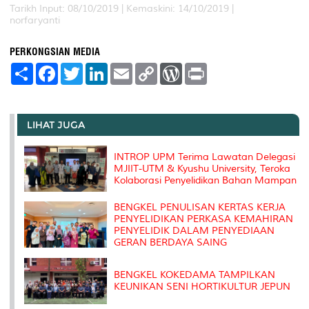
Tarikh Input: 08/10/2019 |
Kemaskini: 14/10/2019 |
norfaryanti
PERKONGSIAN MEDIA
S
F
T
L
E
C
W
P
h
a
w
i
m
o
o
r
a
c
i
n
a
p
r
i
r
e
t
k
i
y
d
n
e
b
t
e
l
L
P
t
o
e
d
i
r
LIHAT JUGA
o
r
I
n
e
k
n
k
s
s
INTROP UPM Terima Lawatan Delegasi
MJIIT-UTM & Kyushu University, Teroka
Kolaborasi Penyelidikan Bahan Mampan
BENGKEL PENULISAN KERTAS KERJA
PENYELIDIKAN PERKASA KEMAHIRAN
PENYELIDIK DALAM PENYEDIAAN
GERAN BERDAYA SAING
BENGKEL KOKEDAMA TAMPILKAN
KEUNIKAN SENI HORTIKULTUR JEPUN