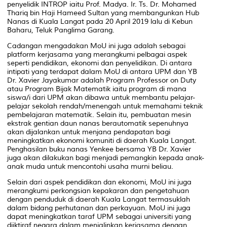
penyelidik INTROP iaitu Prof. Madya. Ir. Ts. Dr. Mohamed
Thariq bin Haji Hameed Sultan yang membangunkan Hub
Nanas di Kuala Langat pada 20 April 2019 lalu di Kebun
Baharu, Teluk Panglima Garang.
Cadangan mengadakan MoU ini juga adalah sebagai
platform kerjasama yang merangkumi pelbagai aspek
seperti pendidikan, ekonomi dan penyelidikan. Di antara
intipati yang terdapat dalam MoU di antara UPM dan YB
Dr. Xavier Jayakumar adalah
Program Professor on Duty
atau Program Bijak Matematik iaitu program di mana
siswa/i dari UPM akan dibawa untuk membantu pelajar-
pelajar sekolah rendah/menengah untuk memahami teknik
pembelajaran matematik. Selain itu, pembuatan mesin
ekstrak gentian daun nanas berautomatik sepenuhnya
akan dijalankan untuk menjana pendapatan bagi
meningkatkan ekonomi komuniti di daerah Kuala Langat.
Penghasilan buku nanas Yenkee bersama YB Dr. Xavier
juga akan dilakukan bagi menjadi pemangkin kepada anak-
anak muda untuk mencontohi usaha murni beliau.
Selain dari aspek pendidikan dan ekonomi, MoU ini juga
merangkumi perkongsian kepakaran dan pengetahuan
dengan penduduk di daerah Kuala Langat termasuklah
dalam bidang perhutanan dan perkayuan. MoU ini juga
dapat meningkatkan taraf UPM sebagai universiti yang
diiktiraf negara dalam menjalinkan kerjasama dengan